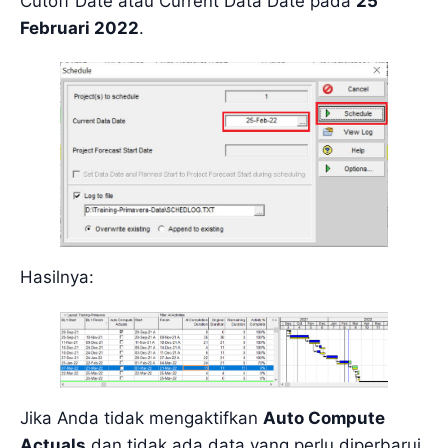
Cutoff Date atau Current Data Date pada
25
Februari 2022
.
Hasilnya:
Jika Anda tidak mengaktifkan
Auto Compute
Actuals
dan tidak ada data yang perlu diperbarui