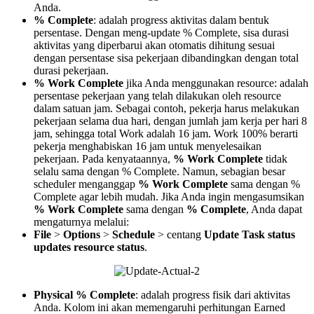
Anda.
% Complete
: adalah progress aktivitas dalam bentuk
persentase. Dengan meng-update % Complete, sisa durasi
aktivitas yang diperbarui akan otomatis dihitung sesuai
dengan persentase sisa pekerjaan dibandingkan dengan total
durasi pekerjaan.
% Work
Complete
jika Anda menggunakan resource: adalah
persentase pekerjaan yang telah dilakukan oleh resource
dalam satuan jam. Sebagai contoh, pekerja harus melakukan
pekerjaan selama dua hari, dengan jumlah jam kerja per hari 8
jam, sehingga total Work adalah 16 jam. Work 100% berarti
pekerja menghabiskan 16 jam untuk menyelesaikan
pekerjaan. Pada kenyataannya,
% Work
Complete
tidak
selalu sama dengan % Complete. Namun, sebagian besar
scheduler menganggap
% Work Complete
sama dengan %
Complete agar lebih mudah. Jika Anda ingin mengasumsikan
% Work Complete
sama dengan
% Complete
, Anda dapat
mengaturnya melalui:
File
>
Options
>
Schedule
> centang
Update Task status
updates resource status
.
Physical % Complete
: adalah progress fisik dari aktivitas
Anda. Kolom ini akan memengaruhi perhitungan Earned