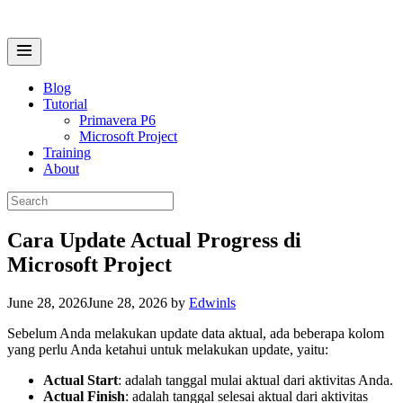
Skip
to
content
Menu
Blog
Tutorial
Primavera P6
Microsoft Project
Training
About
Search
for:
Cara Update Actual Progress di
Microsoft Project
June 28, 2026
June 28, 2026
by
Edwinls
Sebelum Anda melakukan update data aktual, ada beberapa kolom
yang perlu Anda ketahui untuk melakukan update, yaitu:
Actual Start
: adalah tanggal mulai aktual dari aktivitas Anda.
Actual Finish
: adalah tanggal selesai aktual dari aktivitas