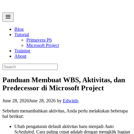
Skip
to
content
Menu
Blog
Tutorial
Primavera P6
Microsoft Project
Training
About
Search
for:
Panduan Membuat WBS, Aktivitas, dan
Predecessor di Microsoft Project
June 28, 2026
June 28, 2026
by
Edwinls
Sebelum menambahkan aktivitas, Anda perlu melakukan beberapa
hal berikut:
Ubah pengaturan default aktivitas baru menjadi
Auto
Scheduled
. Cara paling cepat adalah dengan mengklik bagian