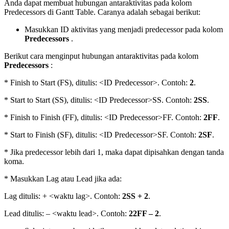
Anda dapat membuat hubungan antaraktivitas pada kolom
Predecessors di Gantt Table. Caranya adalah sebagai berikut:
Masukkan ID aktivitas yang menjadi predecessor pada kolom
Predecessors
.
Berikut cara menginput hubungan antaraktivitas pada kolom
Predecessors
:
* Finish to Start (FS), ditulis: <ID Predecessor>. Contoh:
2
.
* Start to Start (SS), ditulis: <ID Predecessor>SS. Contoh:
2SS
.
* Finish to Finish (FF), ditulis: <ID Predecessor>FF. Contoh:
2FF
.
* Start to Finish (SF), ditulis: <ID Predecessor>SF. Contoh:
2SF
.
* Jika predecessor lebih dari 1, maka dapat dipisahkan dengan tanda
koma.
* Masukkan Lag atau Lead jika ada:
Lag ditulis: + <waktu lag>. Contoh:
2SS + 2
.
Lead ditulis: – <waktu lead>. Contoh:
22FF – 2
.